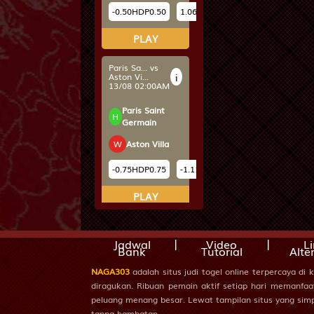
-1.75
HDP
1.75
-1.04
Odds
-1.08
15
Pendeta W
PLAY
Manggis -
Jong AZ ... vs FC
Eindh...
i
11/08
16
Orang Bon
Promo
01:00AM
Anggur - B
Promo Cashback 10% di SBOBET
Jong AZ
17
Penolong -
H
Alkmaar
W
FC Eindhoven
18
Putri Raja
-0.25
HDP
0.25
-1.08
Odds
-1.11
Engsel - D
PLAY
|
|
Jadwal
Video
L
Bank
Tutorial
Alte
19
Kekasih - 
Everton vs
i
Crystal ...
Bemo - N
NAGA303
adalah situs judi togel online terpercaya di
22/08 22:00PM
diragukan. Ribuan pemain aktif setiap hari memanfaa
peluang menang besar. Lewat tampilan situs yang simpe
H
Everton
20
Pahlawan -
tanpa hambatan.