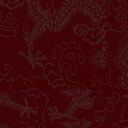
78
Arang
W
Coventry City
79
Topi
-2.00
HDP
2.00
-1.02
Odds
-1.11
80
Arloji
PLAY
81
Tokong Te
Newcastl... vs
i
Liverpoo...
82
Toko Kain
23/08 23:30PM
83
Tiup Harm
Newcastle
H
United
84
Ayam Kal
W
Liverpool
85
Tinta Ste
0.25
HDP
-0.25
-1.07
Odds
-1.05
86
Babi Huta
PLAY
87
Badminto
88
Tinta
89
Baju Cina
90
Baker Rum