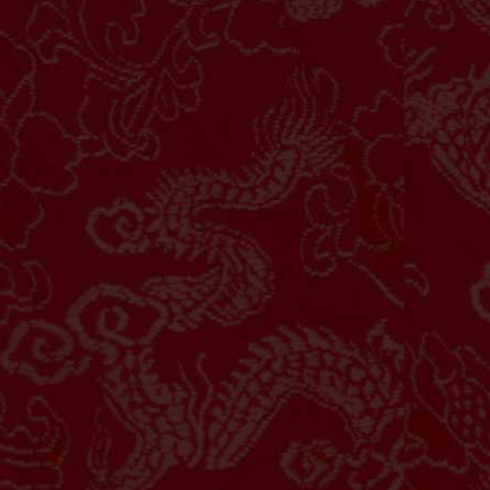
127
Tembakau
128
Beli Kain
129
Belinjo
130
Benang
131
Telepon
132
Teklek
133
Teh Obat
134
Tebu
135
Tas Uang
136
Bendera
137
Tas tanga
138
Tas Ravia