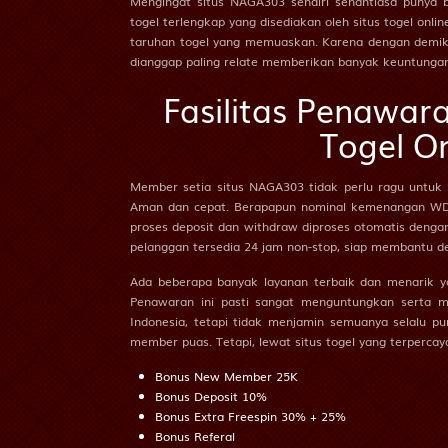
Mengingat situs NAGA303 sendiri senantiasa punya 
Santander
26
Putri Raja
togel terlengkap yang disediakan oleh situs togel onl
Engsel - D
W
Villarreal
taruhan togel yang memuaskan. Karena dengan demiki
dianggap paling relate memberikan banyak keuntungan
0.50
HDP
-0.50
-1.31
Odds
-1.13
27
Si Ceroboh
Fasilitas Penawara
Gedung Bi
PLAY
Togel O
Parma Ca... vs
28
Anak Sakti
i
Cagliari
23/08 01:45AM
Sepatu - R
Member setia situs NAGA303 tidak perlu ragu untuk
Aman dan cepat. Berapapun nominal kemenangan WD p
H
Parma Calcio
proses deposit dan withdraw diproses otomatis denga
29
Penari - C
pelanggan tersedia 24 jam non-stop, siap membantu d
W
Cagliari
Sekolahan 
Ada beberapa banyak layanan terbaik dan menarik yan
0.00
HDP
0.00
-1.16
Odds
1.02
Penawaran ini pasti sangat menguntungkan serta m
30
Penjual Da
Indonesia, tetapi tidak menjamin semuanya selalu 
PLAY
Sendok - K
member puas. Tetapi, lewat situs togel yang terpercay
Genoa vs
Bonus New Member 25K
Napoli
i
23/08
31
Pemburu - 
Bonus Deposit 10%
01:45AM
Baju - Pan
Bonus Extra Freespin 30% + 25%
Bonus Referal
H
Genoa