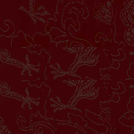
W
Monza
54
Ambil Air
-1.75
HDP
1.75
-1.05
Odds
-1.07
55
Ambil Da
PLAY
56
Anak Kam
57
Anak Kunc
Paris Sa... vs
Rennes
i
24/08
58
Anak Naik
01:45AM
59
Angkat Ba
Paris Saint
H
Germain
60
Weker
W
Rennes
61
Wat Siam
-1.25
HDP
1.25
-1.09
Odds
-1.03
62
Wanita Pu
PLAY
63
Ubi
Alaves vs
Getafe
64
Tusuk Gigi
i
16/08
22:00PM
65
Tupai
H
Alaves