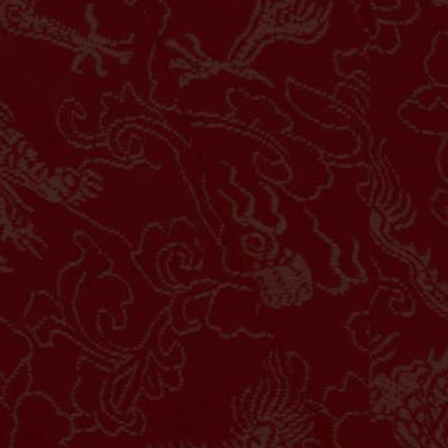
91
Ballpen
92
Balsem
93
Timbanga
94
Timba
95
Ban Gemb
96
Timang A
97
Bangku
98
Timah
99
Bantal
100
Tikus Mak
101
Batu Gugu
102
Tidur