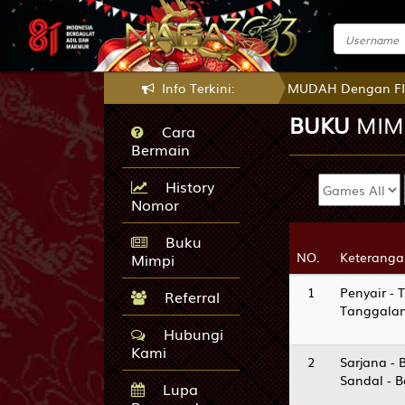
-1.25
HDP
1.25
-1.31
Odds
-1.01
PLAY
m DEPOSIT YANG SEMAKIN MUDAH Dengan FITUR Terbaru, Deposit Vi
Info Terkini:
Udinese vs
Como
i
BUKU
MIM
22/08
Cara
23:30PM
Bermain
H
Udinese
History
W
Como
Nomor
0.50
HDP
-0.50
1.01
Odds
-1.14
Buku
NO.
NO.
Keteranga
Keteranga
Mimpi
PLAY
1
Penyair - 
Referral
Hull Cit... vs
Tanggalan
i
Manchest...
22/08 19:30PM
Hubungi
Kami
H
Hull City
2
Sarjana - 
Sandal - 
Lupa
Manchester
W
United