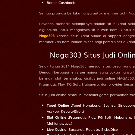
Bonus Cashback
32
Kepala Des
W
Napoli
Ceret - Se
Semua promosi berlaku hanya untuk member aktif Naga
0.75
HDP
-0.75
-1.28
Odds
1.11
Layanan menarik selanjutnya adalah situs kami sela
33
Penipu - K
digunakan untuk mengakses situs web kami. Untuk s
PLAY
Aswatam
Naga303
karena situs kami sudah di support dengan
memberikan kemudahan akses bagi pemain setia kami
RCD Espa... vs
i
Levante
16/08 22:00PM
Naga303 Situs Judi Onli
34
Ibu Suri -
Kunti
H
RCD Espanyol
Sejak tahun 2014 Naga303 menjadi situs besar yang pa
Dengan berbagai jenis permainan yang bukan hanya t
W
Levante
35
Budha - Ka
bermain slot terlengkap disitus judi online NAGA30
Bagaspati
Pragmatic Play, PG Soft, Habanero, dan provider besar 
-0.50
HDP
0.50
1.05
Odds
-1.20
Situs judi online resmi ini memiliki game permainan favo
PLAY
36
Wanita Sih
- Pintu - 
Togel Online :
Togel Hongkong, Sydney, Singapore
Manchest... vs
As/kop, Kepala/Ekor.)
i
Bournemo...
23/08 21:00PM
Slot Online :
Pragmatic Play, PG Soft, Habanero, 
37
Dewa Maut
Mahjongways.)
Manchester
- Rokok - 
Live Casino :
Baccarat, Roulete, SicboDice
H
City